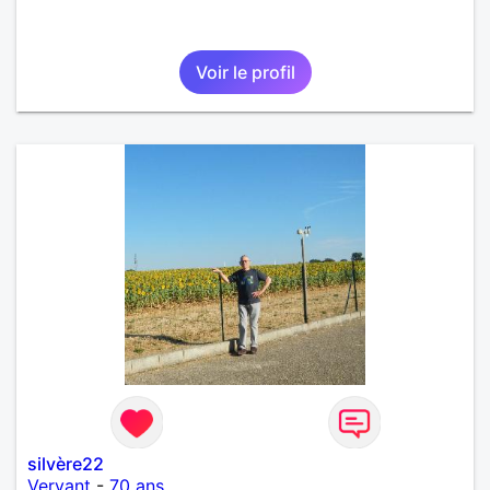
Voir le profil
silvère22
Vervant
-
70 ans