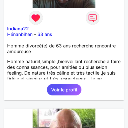
Indiana22
Hénanbihen
-
63 ans
Homme divorcé(e) de 63 ans recherche rencontre
amoureuse
Homme naturel,simple ,bienveillant recherche a faire
des connaissances, pour amitiés ou plus selon
feeling. De nature très câline et très tactile ,je suis
fidèle et sincère.,et très respectueux ! Je ne
supporte pas le mensonge.Rien ne vaut une vraie
Voir le profil
rencontre,pour échanger en toute simplicité,j'ai du
mal à prolonger des échanges virtuels Je suis plutôt
attiré par des femmes ayant la cinquantaine ,belles
dans leurs têtes et dans leurs corps. Féminines
naturellement ,sans fards ,ni excès A vous de jouer
Mesdames 😉