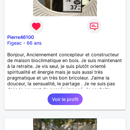
Pierre46100
Figeac
-
66 ans
Bonjour, Anciennement concepteur et constructeur
de maison bioclimatique en bois. Je suis maintenant
à la retraite. Je vis seul, je suis plutôt orienté
spiritualité et énergie mais je suis aussi très
pragmatique et un très bon bricoleur. J’aime la
douceur, la sensualité, le partage . Je ne suis pas
dans le courant de pensée imposé. Je souhaite
rencontrer une personne pour partager,
Voir le profil
expérimenté, découvrir ensemble et se soutenir
mutuellement pour devenir le meilleur de soi-même
et rayonner l'amour. Je vis actuellement dans le Lot
mais je compte m'installer à nouveau à l'ile de la
Réunion avant la fin 2026. Pierre