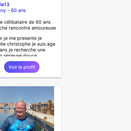
le13
gny
-
60 ans
célibataire de 60 ans
che rencontre amoureuse
r je me presente je
le christophe je suis age
ans je recherche une
on serieuse douce
ionné et honnête je n'aime
Voir le profil
s mensonges et les
teries je suis un homme
le doux câlin et franc. PS
abite pas à Marseille mes
e l'équipe de l'OM je suis
artement de la Nièvre 58