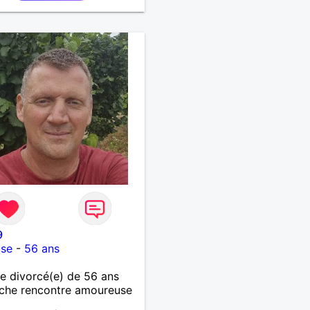
te, notre complicité.
 beaucoup les chantiers
donnée pour se défouler,
axer, se détendre et
ment prendre du bon
 C'est difficile de tout
n quelques lignes. En
che, vous pouvez me
ter pour avoir plus
rmations. A bientôt
9
use
-
56 ans
 divorcé(e) de 56 ans
che rencontre amoureuse