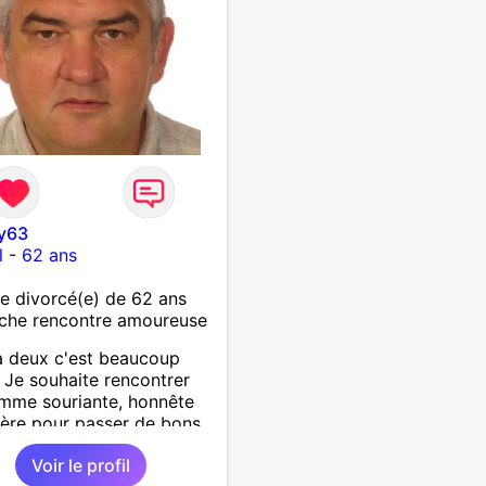
y63
l
-
62 ans
 divorcé(e) de 62 ans
che rencontre amoureuse
à deux c'est beaucoup
 Je souhaite rencontrer
mme souriante, honnête
cère pour passer de bons
s, qui aime plaisanter, se
Voir le profil
r et partager, je le