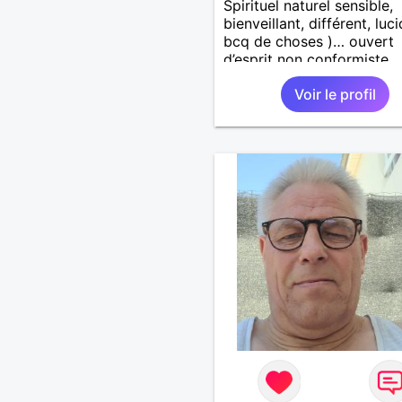
Spirituel naturel sensible,
bienveillant, différent, luc
bcq de choses )… ouvert
d’esprit non conformiste.
Recherche en l’autre un pe
Voir le profil
même chose…