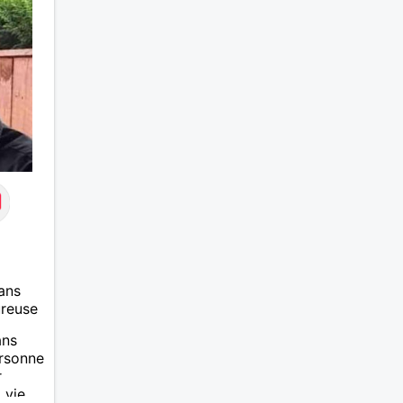
ans
ureuse
ans
ersonne
r
 vie