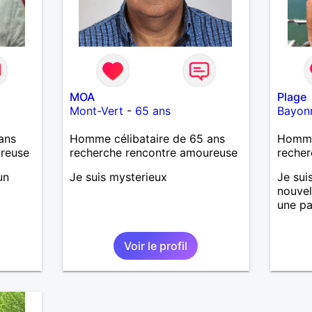
MOA
Plage
Mont-Vert
-
65 ans
Bayon
ans
Homme célibataire de 65 ans
Homme
ureuse
recherche rencontre amoureuse
recher
un
Je suis mysterieux
Je sui
nouvel
une pa
Voir le profil