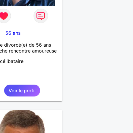
1
n
-
56 ans
 divorcé(e) de 56 ans
che rencontre amoureuse
célibataire
Voir le profil