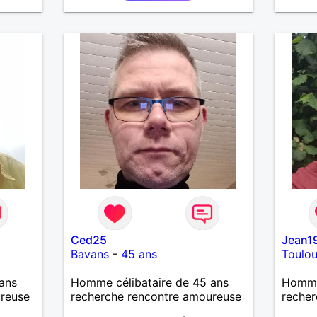
souhai
J'aime
de ran
se rel
finale
temps.
dire e
revan
contac
d'info
Ced25
Jean1
Bavans
-
45 ans
Toulo
ans
Homme célibataire de 45 ans
Homme
ureuse
recherche rencontre amoureuse
recher