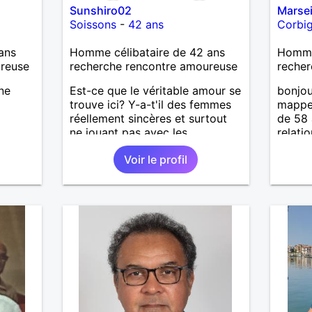
Sunshiro02
Marsei
Soissons
-
42 ans
Corbi
ans
Homme célibataire de 42 ans
Homme 
ureuse
recherche rencontre amoureuse
recher
ne
Est-ce que le véritable amour se
bonjou
trouve ici? Y-a-t'il des femmes
mappel
réellement sincères et surtout
de 58 
ne jouant pas avec les
relati
sentiments des hommes? Etant
attent
Voir le profil
un homme protecteur et
pas le
bienveillant, je veux continuer
cachot
d'y croire et pouvoir enfin
sensib
former la petite famille que je
je n'h
désir temps. Faux profil,
fans d
profiteuse et autres joyeuseté
du dép
passer votre chemin, vous ne
m'intéressez pas du tout!