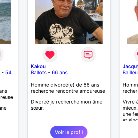
Kakou
Jacqu
-
54
Ballots
-
66 ans
Bailleu
Homme divorcé(e) de 66 ans
Homme
ans
recherche rencontre amoureuse
recher
ureuse
Divorcé je recherche mon âme
Vivre 
nne
sœur.
mieux.
une fe
et sin
moment
Voir le profil
balade