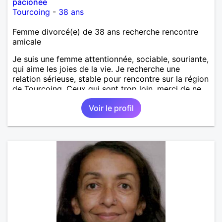
pacionee
Tourcoing
-
38 ans
Femme divorcé(e) de 38 ans recherche rencontre
amicale
Je suis une femme attentionnée, sociable, souriante,
qui aime les joies de la vie. Je recherche une
relation sérieuse, stable pour rencontre sur la région
de Tourcoing. Ceux qui sont trop loin, merci de ne
pas me contacter et pour les autres je ne
Voir le profil
manquerais pas de vous répondre et ce sera avec
plaisir.