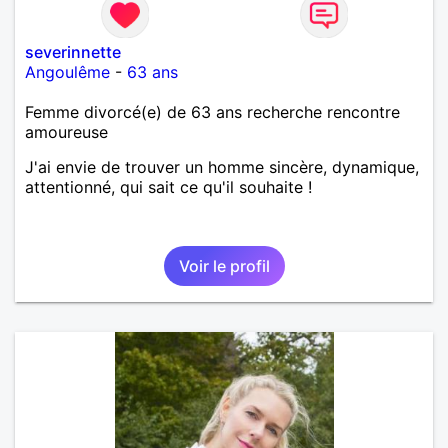
severinnette
Angoulême
-
63 ans
Femme divorcé(e) de 63 ans recherche rencontre
amoureuse
J'ai envie de trouver un homme sincère, dynamique,
attentionné, qui sait ce qu'il souhaite !
Voir le profil