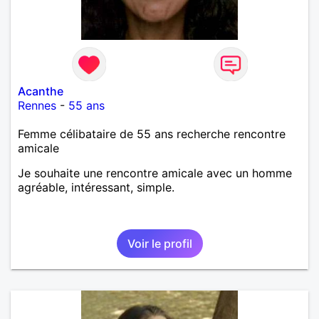
Acanthe
Rennes
-
55 ans
Femme célibataire de 55 ans recherche rencontre
amicale
Je souhaite une rencontre amicale avec un homme
agréable, intéressant, simple.
Voir le profil