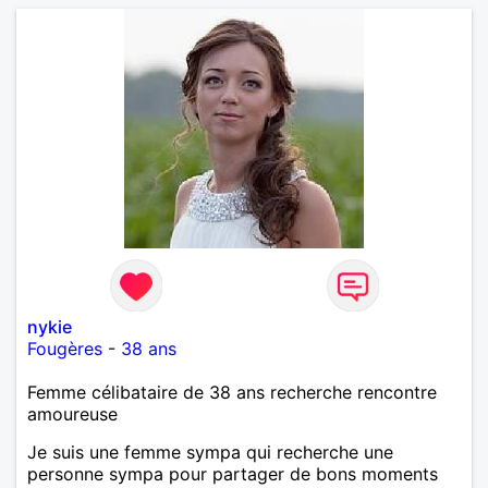
nykie
Fougères
-
38 ans
Femme célibataire de 38 ans recherche rencontre
amoureuse
Je suis une femme sympa qui recherche une
personne sympa pour partager de bons moments