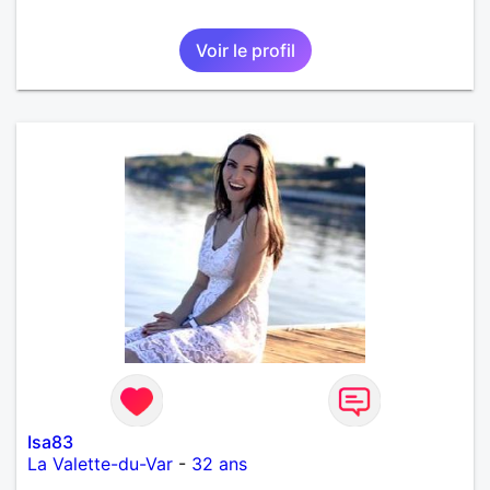
Voir le profil
Isa83
La Valette-du-Var
-
32 ans