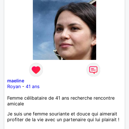
maeline
Royan
-
41 ans
Femme célibataire de 41 ans recherche rencontre
amicale
Je suis une femme souriante et douce qui aimerait
profiter de la vie avec un partenaire qui lui plairait !