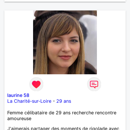
laurine 58
La Charité-sur-Loire
-
29 ans
Femme célibataire de 29 ans recherche rencontre
amoureuse
J'aimerais partager des moments de rigolade avec