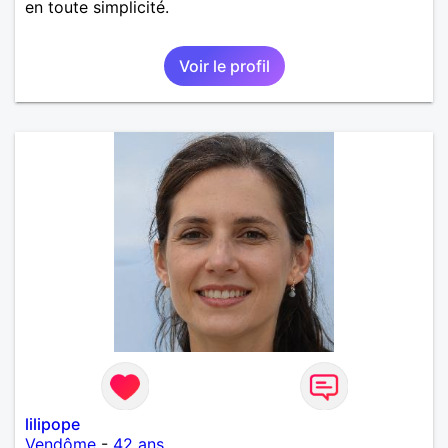
en toute simplicité.
Voir le profil
lilipope
Vendôme
-
42 ans