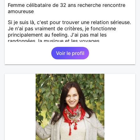
Femme célibataire de 32 ans recherche rencontre
amoureuse
Si je suis là, c'est pour trouver une relation sérieuse.
Je n'ai pas vraiment de critères, je fonctionne
principalement au feeling. J'ai pas mal les
randonnées, la musique et les voyages.
Voir le profil