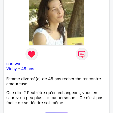
carswa
Vichy
-
48 ans
Femme divorcé(e) de 48 ans recherche rencontre
amoureuse
Que dire ? Peut-être qu'en échangeant, vous en
saurez un peu plus sur ma personne... Ce n'est pas
facile de se décrire soi-même