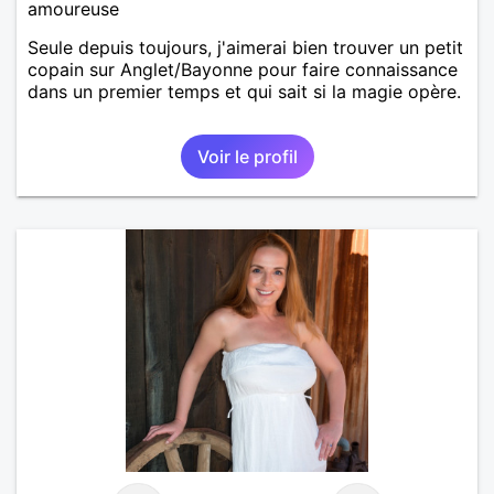
amoureuse
Seule depuis toujours, j'aimerai bien trouver un petit
copain sur Anglet/Bayonne pour faire connaissance
dans un premier temps et qui sait si la magie opère.
Voir le profil