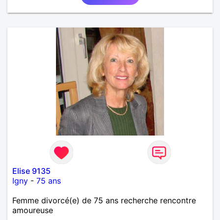
Elise 9135
Igny
-
75 ans
Femme divorcé(e) de 75 ans recherche rencontre
amoureuse