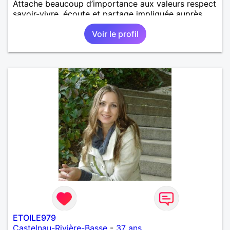
Attache beaucoup d’importance aux valeurs respect
savoir-vivre, écoute et partage impliquée auprès
des personnes en difficulté ! Loisirs cinéma théâtre
Voir le profil
concerts musique, expositions décoration adore
cuisiner recevoir! Être plutôt que paraître !!! pas
compliquée ! Recherche Monsieur ayant les mêmes
aspirations! Je suis très coquette bcbg souhaite
monsieur prenant soin de sa personne!
ETOILE979
Castelnau-Rivière-Basse
-
37 ans