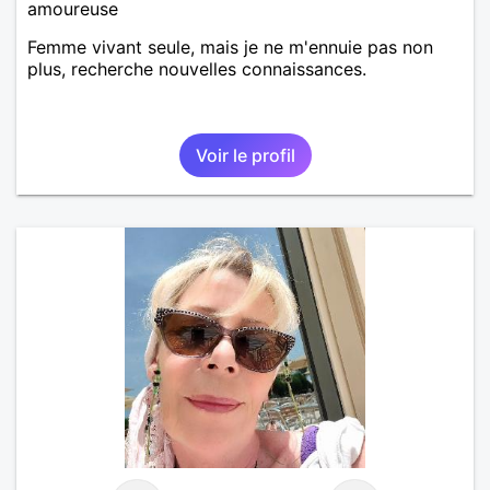
amoureuse
Femme vivant seule, mais je ne m'ennuie pas non
plus, recherche nouvelles connaissances.
Voir le profil