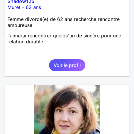
Shadow125
Muret
-
62 ans
Femme divorcé(e) de 62 ans recherche rencontre
amoureuse
j'aimerai rencontrer quelqu'un de sincère pour une
relation durable
Voir le profil