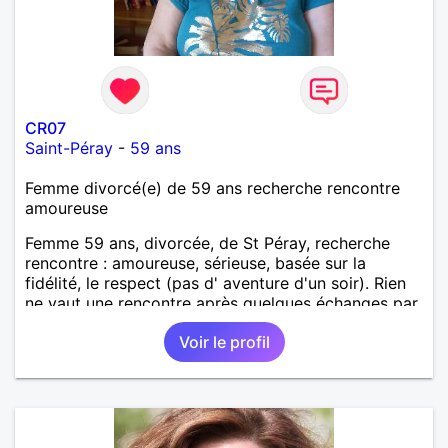
CR07
Saint-Péray
-
59 ans
Femme divorcé(e) de 59 ans recherche rencontre
amoureuse
Femme 59 ans, divorcée, de St Péray, recherche
rencontre : amoureuse, sérieuse, basée sur la
fidélité, le respect (pas d' aventure d'un soir). Rien
ne vaut une rencontre après quelques échanges par
messages pour savoir si il y a un feeling entre les
Voir le profil
deux et le désir de se revoir. Au plaisir de se
découvrir...