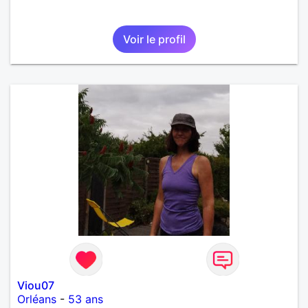
Voir le profil
Viou07
Orléans
-
53 ans