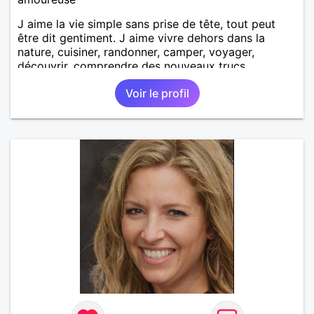
J aime la vie simple sans prise de tête, tout peut
être dit gentiment. J aime vivre dehors dans la
nature, cuisiner, randonner, camper, voyager,
découvrir, comprendre des nouveaux trucs
techniques et sur la vie des êtres vivants. J aime
Voir le profil
danser, faire la fête. Je ne bois pratiquement pas d
alcool, je fume rarement, je ris souvent. Je cherche
un vrai amoureux pour continuer à profiter de la vie
mais à deux. Je peux tout faire toute seule, mais j
en ai marre je veux partagé et rigoler