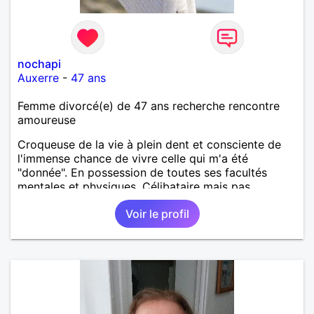
nochapi
Auxerre
-
47 ans
Femme divorcé(e) de 47 ans recherche rencontre
amoureuse
Croqueuse de la vie à plein dent et consciente de
l'immense chance de vivre celle qui m'a été
"donnée". En possession de toutes ses facultés
mentales et physiques. Célibataire mais pas
solitaire, je mène une vie bien remplie. Je ne suis
Voir le profil
pas sur ce site par dépit, ni en tant que
représentatrice de la Femme Divorcée Mal dans sa
peau. A bientôt.