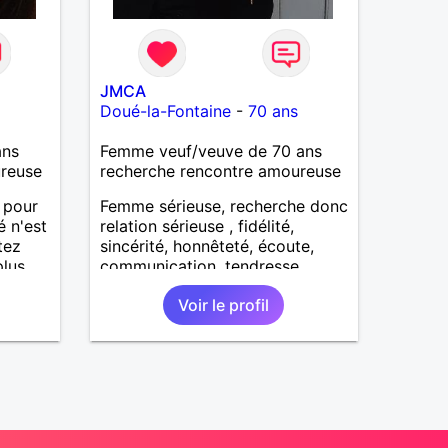
JMCA
Doué-la-Fontaine
-
70 ans
ans
Femme veuf/veuve de 70 ans
ureuse
recherche rencontre amoureuse
e pour
Femme sérieuse, recherche donc
é n'est
relation sérieuse , fidélité,
tez
sincérité, honnêteté, écoute,
plus
communication, tendresse,
sance.
attention
Voir le profil