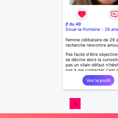
jf du 49
Doué-la-Fontaine
-
29 ans
Femme célibataire de 29 
recherche rencontre amo
Pas facile d'être objectiv
se décrire alors la curiosit
pas un vilain défaut n'hési
pas à me contacter c'est 
sympa pour faire connais
Voir le profil
1