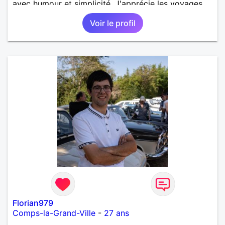
avec humour et simplicité. J'apprécie les voyages,
les découvertes, les jeux vidéo et les moments de
Voir le profil
détente. Je suis à la recherche d'une personne
authentique avec qui partager de belles
expériences, construire une relation sérieuse basée
sur la confiance, le respect et la complicité. Si tu
apprécies les conversations sincères, les fous rires
et les personnes qui savent ce qu'elles veulent,
n'hésite pas à venir discuter. Au plaisir de faire
connaissance !
Florian979
Comps-la-Grand-Ville
-
27 ans