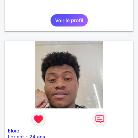
Voir le profil
Eloïc
Lorient
-
24 ans