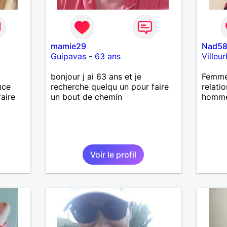
mamie29
Nad5
Guipavas
-
63 ans
Villeu
bonjour j ai 63 ans et je
Femme 
nce
recherche quelqu un pour faire
relati
faire
un bout de chemin
homme
Voir le profil