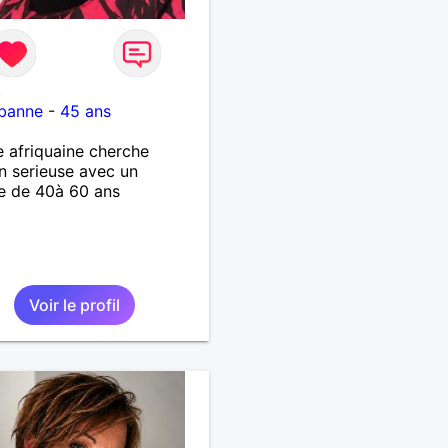
8
rbanne
-
45 ans
afriquaine cherche
on serieuse avec un
 de 40à 60 ans
Voir le profil