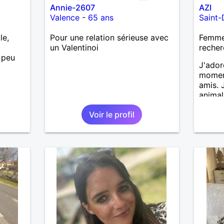
Annie-2607
AZI
Valence
-
65 ans
Saint-
le,
Pour une relation sérieuse avec
Femme
un Valentinoi
recher
 peu
J'ador
moment
amis. 
animal
ou à l
Voir le profil
person
affini
A bien