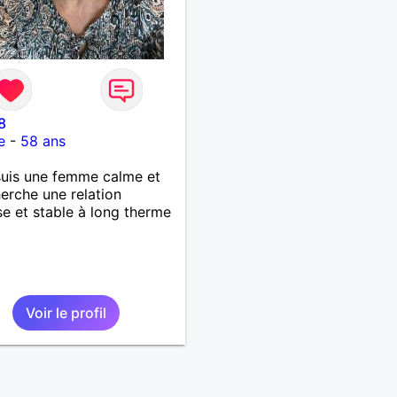
8
e
-
58 ans
 suis une femme calme et
herche une relation
se et stable à long therme
Voir le profil