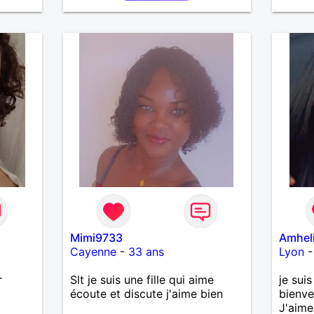
Mimi9733
Amhel
Cayenne
-
33 ans
Lyon
r
Slt je suis une fille qui aime
je sui
écoute et discute j'aime bien
bienve
J'aime 