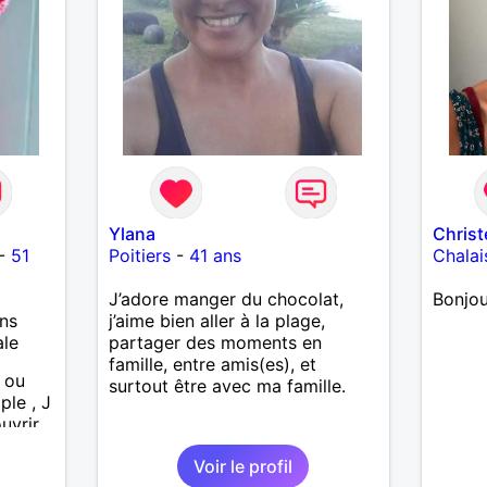
Ylana
Christ
-
51
Poitiers
-
41 ans
Chalai
J’adore manger du chocolat,
Bonjou
ns
j’aime bien aller à la plage,
ale
partager des moments en
famille, entre amis(es), et
 ou
surtout être avec ma famille.
mple , J
uvrir
Voir le profil