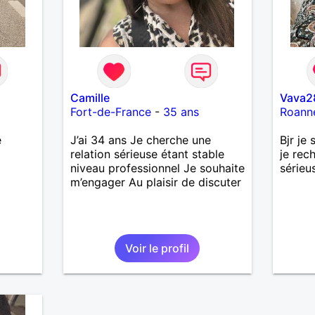
Camille
Vava2
Fort-de-France
-
35 ans
Roann
e
J’ai 34 ans Je cherche une
Bjr je
relation sérieuse étant stable
je rec
niveau professionnel Je souhaite
sérieu
m’engager Au plaisir de discuter
Voir le profil