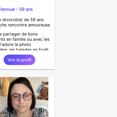
Denoual
-
59 ans
 divorcé(e) de 59 ans
che rencontre amoureuse
e partager de bons
s en famille ou avec les
J'adore la photo
ière, les balades en forêt
a mer. Je recherche une
Voir le profil
ne sympa et on verra si
tés. Envoyez-moi message.
tôt.