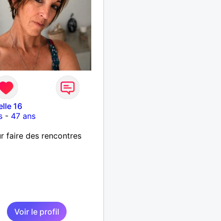
elle 16
s
-
47 ans
r faire des rencontres
Voir le profil