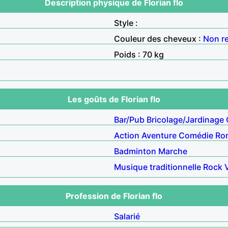
Description physique de Florian flo
Style :
Couleur des cheveux :
Non r
Poids : 70 kg
Les goûts de Florian flo
Bar/Pub
Bricolage/Jardinage
Action
Aventure
Comédie
Ro
Badminton
Marche
Musique traditionnelle
Rock
Profession de Florian flo
Salarié