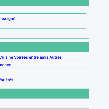
enseigné
Cuisine
Soirées entre amis
Autres
mance
Variétés