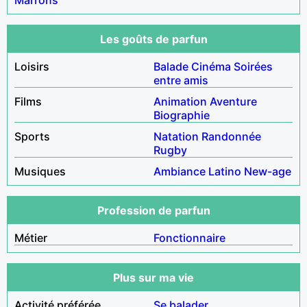
Les goûts de parfun
Loisirs
Balade
Cinéma
Soirées
entre amis
Films
Animation
Aventure
Biographie
Sports
Natation
Randonnée
Rugby
Musiques
Ambiance
Latino
New-age
Profession de parfun
Métier
Fonctionnaire
Plus sur ma vie
Activité préférée
Se balader